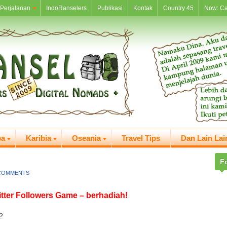
Perjalanan
IndoRanselers
Publikasi
Kontak
Country 45
Now: C
pa
Karibia
Oseania
Travel Tips
Dan Lain Lai
F
COMMENTS
tter Followers Game – berhadiah!
?