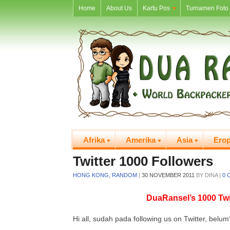
Home
About Us
Kartu Pos
Turnamen Foto 
Afrika
Amerika
Asia
Ero
Twitter 1000 Followers
HONG KONG
,
RANDOM
|
30 NOVEMBER 2011
BY
DINA
|
0 
DuaRansel’s 1000 Twi
Hi all, sudah pada following us on Twitter, belum