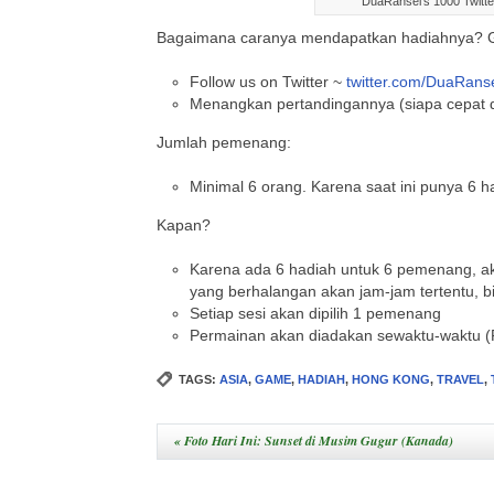
DuaRansel's 1000 Twitte
Bagaimana caranya mendapatkan hadiahnya?
Follow us on Twitter ~
twitter.com/DuaRans
Menangkan pertandingannya (siapa cepat d
Jumlah pemenang:
Minimal 6 orang. Karena saat ini punya 6 h
Kapan?
Karena ada 6 hadiah untuk 6 pemenang, ak
yang berhalangan akan jam-jam tertentu, bi
Setiap sesi akan dipilih 1 pemenang
Permainan akan diadakan sewaktu-waktu (Ra
TAGS:
ASIA
,
GAME
,
HADIAH
,
HONG KONG
,
TRAVEL
,
«
Foto Hari Ini: Sunset di Musim Gugur (Kanada)