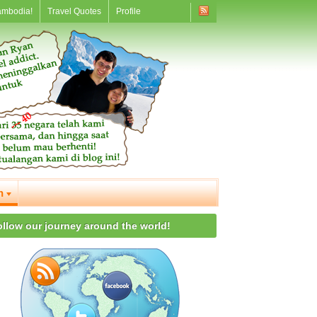
ambodia!
Travel Quotes
Profile
n
ollow our journey around the world!