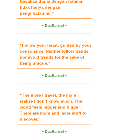
Rasakan dunia dengan hatimu,
tidak hanya dengan
penglihatanmu.”
~ DuaRansel ~
“Follow your heart, guided by your
conscience. Neither follow trends,
nor avoid trends for the sake of
being unique.”
~ DuaRansel ~
“The more I travel, the more I
realize I don’t know much. The
world feels bigger and bigger.
There are more and more stuff to
discover.”
~ DuaRansel ~