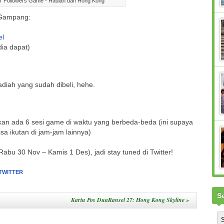
r Followers Game - Hadiah dari Hong Kong
 Gampang:
el
ia dapat)
adiah yang sudah dibeli, hehe.
an ada 6 sesi game di waktu yang berbeda-beda (ini supaya
sa ikutan di jam-jam lainnya)
bu 30 Nov – Kamis 1 Des), jadi stay tuned di
Twitter!
TWITTER
S
Kartu Pos DuaRansel 27: Hong Kong Skyline
»