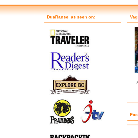
DuaRansel as seen on:
Vag
A
Fac