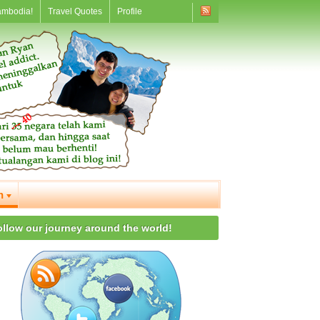
ambodia!
Travel Quotes
Profile
n
ollow our journey around the world!