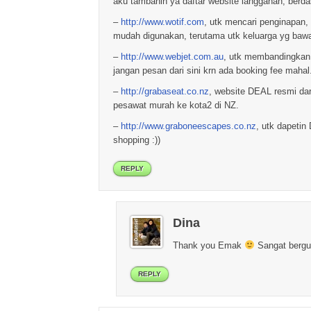
aku tambahin ya daftar website langganan, berd
–
http://www.wotif.com
, utk mencari penginapan,
mudah digunakan, terutama utk keluarga yg baw
–
http://www.webjet.com.au
, utk membandingkan t
jangan pesan dari sini krn ada booking fee maha
–
http://grabaseat.co.nz
, website DEAL resmi dar
pesawat murah ke kota2 di NZ.
–
http://www.graboneescapes.co.nz
, utk dapetin
shopping :))
REPLY
Dina
Thank you Emak
Sangat bergu
REPLY