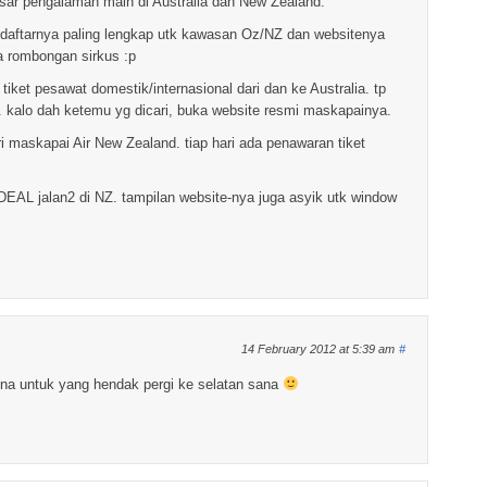
asar pengalaman main di Australia dan New Zealand.
 daftarnya paling lengkap utk kawasan Oz/NZ dan websitenya
a rombongan sirkus :p
iket pesawat domestik/internasional dari dan ke Australia. tp
l. kalo dah ketemu yg dicari, buka website resmi maskapainya.
i maskapai Air New Zealand. tiap hari ada penawaran tiket
 DEAL jalan2 di NZ. tampilan website-nya juga asyik utk window
14 February 2012 at 5:39 am
#
na untuk yang hendak pergi ke selatan sana