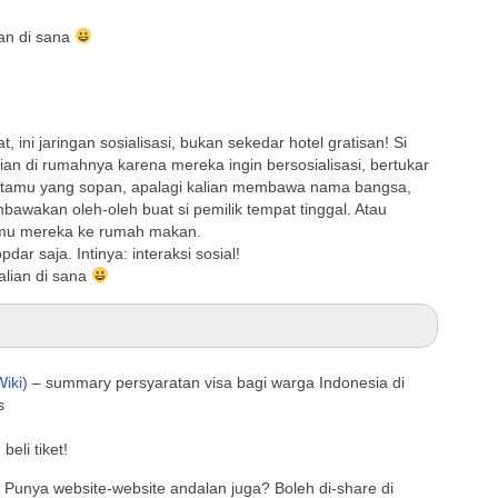
ian di sana
t, ini jaringan sosialisasi, bukan sekedar hotel gratisan! Si
ian di rumahnya karena mereka ingin bersosialisasi, bertukar
adi tamu yang sopan, apalagi kalian membawa nama bangsa,
awakan oleh-oleh buat si pemilik tempat tinggal. Atau
mu mereka ke rumah makan.
ar saja. Intinya: interaksi sosial!
alian di sana
iki)
– summary persyaratan visa bagi warga Indonesia di
s
eli tiket!
! Punya website-website andalan juga? Boleh di-share di