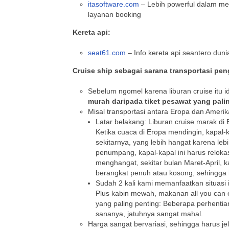
itasoftware.com
– Lebih powerful dalam mem
layanan booking
Kereta api:
seat61.com
– Info kereta api seantero duni
Cruise ship sebagai sarana transportasi pe
Sebelum ngomel karena liburan cruise itu 
murah daripada tiket pesawat yang palin
Misal transportasi antara Eropa dan Amerik
Latar belakang: Liburan cruise marak di
Ketika cuaca di Eropa mendingin, kapal-k
sekitarnya, yang lebih hangat karena lebi
penumpang, kapal-kapal ini harus reloka
menghangat, sekitar bulan Maret-April, k
berangkat penuh atau kosong, sehingga h
Sudah 2 kali kami memanfaatkan situasi i
Plus kabin mewah, makanan all you can 
yang paling penting: Beberapa perhentian
sananya, jatuhnya sangat mahal.
Harga sangat bervariasi, sehingga harus jel