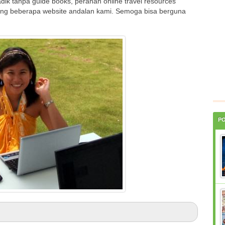
ik tanpa guide books, peranan online travel resources
aring beberapa website andalan kami. Semoga bisa berguna
P