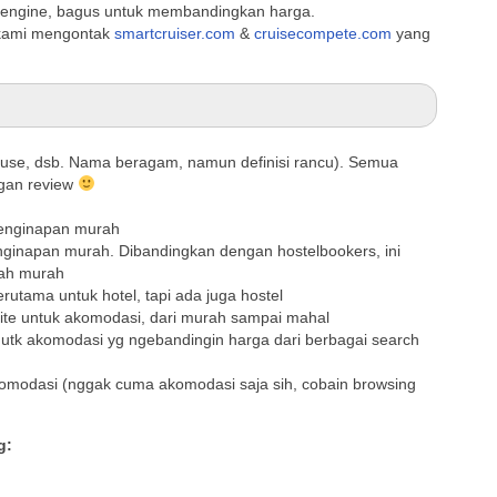
h engine, bagus untuk membandingkan harga.
 kami mengontak
smartcruiser.com
&
cruisecompete.com
yang
ouse, dsb. Nama beragam, namun definisi rancu). Semua
ngan review
penginapan murah
nginapan murah. Dibandingkan dengan hostelbookers, ini
lah murah
rutama untuk hotel, tapi ada juga hostel
ite untuk akomodasi, dari murah sampai mahal
utk akomodasi yg ngebandingin harga dari berbagai search
omodasi (nggak cuma akomodasi saja sih, cobain browsing
g: