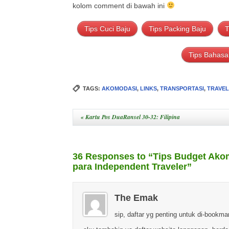
kolom comment di bawah ini
Tips Cuci Baju
Tips Packing Baju
T
Tips Bahasa
TAGS:
AKOMODASI
,
LINKS
,
TRANSPORTASI
,
TRAVEL
«
Kartu Pos DuaRansel 30-32: Filipina
36 Responses to “Tips Budget Akom
para Independent Traveler”
The Emak
sip, daftar yg penting untuk di-bookm