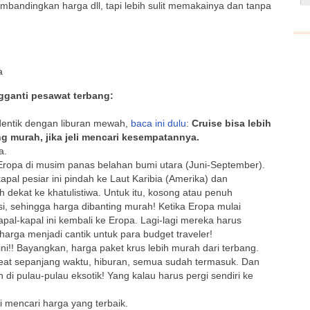
bandingkan harga dll, tapi lebih sulit memakainya dan tanpa
a
ngganti pesawat terbang:
identik dengan liburan mewah,
baca ini dulu
:
Cruise bisa lebih
g murah, jika jeli mencari kesempatannya.
a.
 Eropa di musim panas belahan bumi utara (Juni-September).
apal pesiar ini pindah ke Laut Karibia (Amerika) dan
h dekat ke khatulistiwa. Untuk itu, kosong atau penuh
si, sehingga harga dibanting murah! Ketika Eropa mulai
apal-kapal ini kembali ke Eropa. Lagi-lagi mereka harus
arga menjadi cantik untuk para budget traveler!
ni!! Bayangkan, harga paket krus lebih murah dari terbang.
eat sepanjang waktu, hiburan, semua sudah termasuk. Dan
 di pulau-pulau eksotik! Yang kalau harus pergi sendiri ke
i mencari harga yang terbaik.