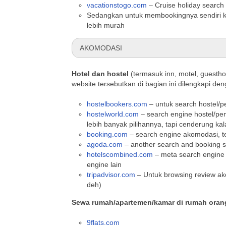
vacationstogo.com
– Cruise holiday searc
Sedangkan untuk membookingnya sendiri
lebih murah
AKOMODASI
Hotel dan hostel
(termasuk inn, motel, guesth
website tersebutkan di bagian ini dilengkapi de
hostelbookers.com
– untuk search hostel/
hostelworld.com
– search engine hostel/pe
lebih banyak pilihannya, tapi cenderung ka
booking.com
– search engine akomodasi, te
agoda.com
– another search and booking s
hotelscombined.com
– meta search engine 
engine lain
tripadvisor.com
– Untuk browsing review ak
deh)
Sewa rumah/apartemen/kamar di rumah oran
9flats.com