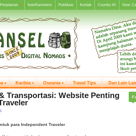
Perjalanan
IndoRanselers
Publikasi
Kontak
Country 45
Now: C
pa
Karibia
Oseania
Travel Tips
Dan Lain Lai
 Transportasi: Website Penting
F
Traveler
S
ntuk para Independent Traveler