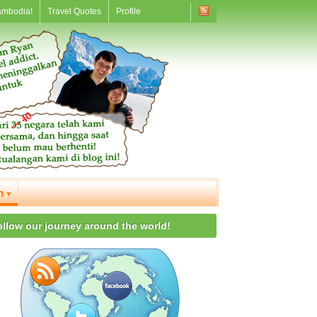
ambodia!
Travel Quotes
Profile
n
ollow our journey around the world!