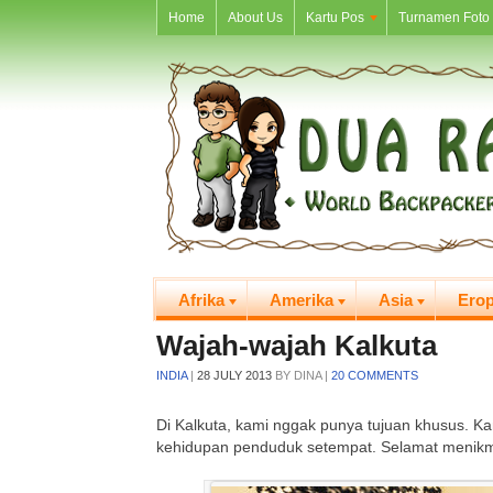
Home
About Us
Kartu Pos
Turnamen Foto 
Afrika
Amerika
Asia
Ero
Wajah-wajah Kalkuta
INDIA
|
28 JULY 2013
BY
DINA
|
20 COMMENTS
Di Kalkuta, kami nggak punya tujuan khusus. K
kehidupan penduduk setempat. Selamat menikm