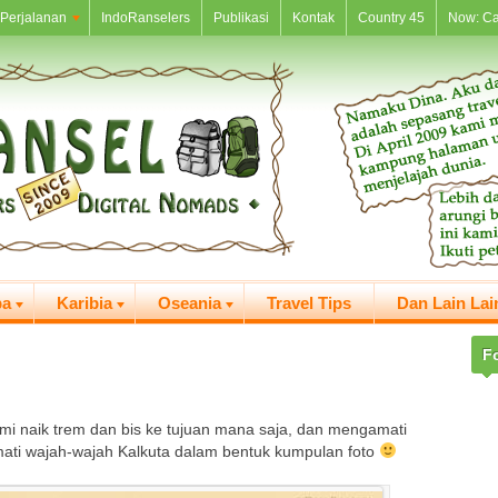
Perjalanan
IndoRanselers
Publikasi
Kontak
Country 45
Now: C
pa
Karibia
Oseania
Travel Tips
Dan Lain Lai
F
ami naik trem dan bis ke tujuan mana saja, dan mengamati
ati wajah-wajah Kalkuta dalam bentuk kumpulan foto